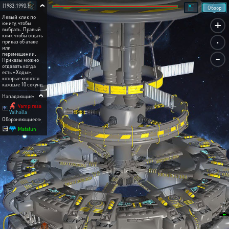
[1983:1990:8]
Обзор
Левый клик по
+
юниту, чтобы
выбрать. Правый
.
клик чтобы отдать
приказ об атаке
или
-
перемещении.
Приказы можно
отдавать когда
есть «Ходы»,
которые копятся
каждые 10 секунд.
Нападающие:
Vampiresa
Valhalla
Обороняющиеся:
Matatun