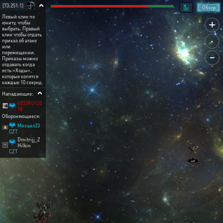
[73:251:1]
Обзор
Левый клик по
+
юниту, чтобы
выбрать. Правый
.
клик чтобы отдать
приказ об атаке
или
-
перемещении.
Приказы можно
отдавать когда
есть «Ходы»,
которые копятся
каждые 10 секунд.
Нападающие:
GEORGY20
18
Обороняющиеся:
Михаил33
CZT
Dmitrijj_Z
Hilkin
CZT