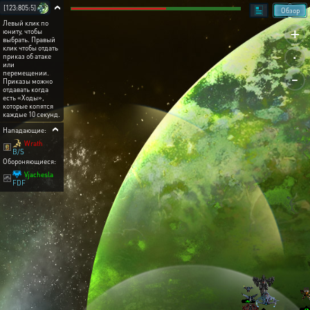
[123:805:5]
Обзор
Левый клик по
+
юниту, чтобы
выбрать. Правый
.
клик чтобы отдать
приказ об атаке
или
-
перемещении.
Приказы можно
отдавать когда
есть «Ходы»,
которые копятся
каждые 10 секунд.
Нападающие:
Wrath
B/S
Обороняющиеся:
Vjachesla
FDF