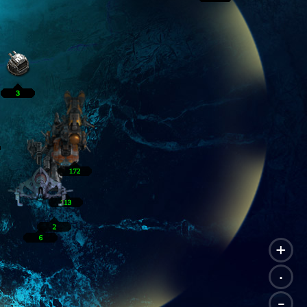
+
.
-