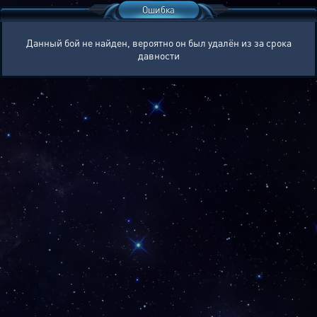
Ошибка
Данный бой не найден, вероятно он был удалён из за срока
давности