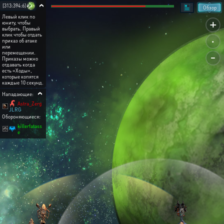
[313:394:6]
Обзор
Левый клик по
+
юниту, чтобы
выбрать. Правый
.
клик чтобы отдать
приказ об атаке
или
-
перемещении.
Приказы можно
отдавать когда
есть «Ходы»,
которые копятся
каждые 10 секунд.
Нападающие:
Astra_Zerg
JLRG
Обороняющиеся:
killerfatass
e