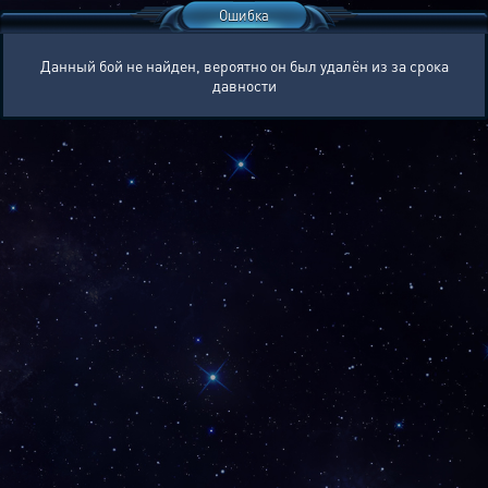
Ошибка
Данный бой не найден, вероятно он был удалён из за срока
давности