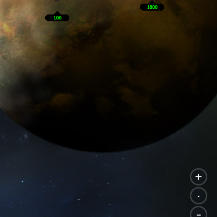
+
.
-