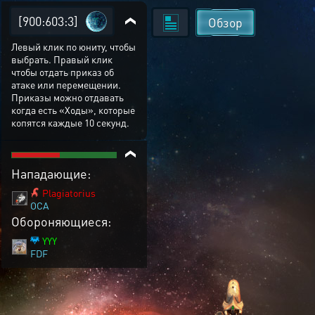
[900:603:3]
Обзор
Левый клик по юниту, чтобы
выбрать. Правый клик
чтобы отдать приказ об
атаке или перемещении.
Приказы можно отдавать
когда есть «Ходы», которые
копятся каждые 10 секунд.
Нападающие:
Plagiatorius
OCA
Обороняющиеся:
YYY
FDF