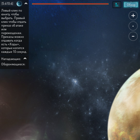
[5:610:6]
Обзор
Левый клик по
+
юниту, чтобы
выбрать. Правый
.
клик чтобы отдать
приказ об атаке
или
-
перемещении.
Приказы можно
отдавать когда
есть «Ходы»,
которые копятся
каждые 10 секунд.
Нападающие:
Обороняющиеся: