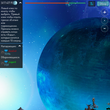
[417:427:9]
Обзор
Левый клик по
+
юниту, чтобы
выбрать. Правый
.
клик чтобы отдать
приказ об атаке
или
-
перемещении.
Приказы можно
отдавать когда
есть «Ходы»,
которые копятся
каждые 10 секунд.
Нападающие:
dizelist
ТЕНЬ
Обороняющиеся:
zogard
FDF