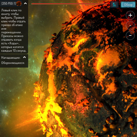
[350:950:1]
Обзор
Левый клик по
+
юниту, чтобы
выбрать. Правый
.
клик чтобы отдать
приказ об атаке
или
-
перемещении.
Приказы можно
отдавать когда
есть «Ходы»,
которые копятся
каждые 10 секунд.
Нападающие:
Обороняющиеся: