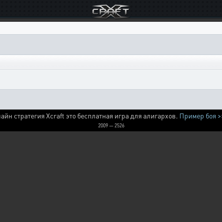
айн стратегия Xcraft это бесплатная игра для алигархов.
Пример боя >
2009 — 2526