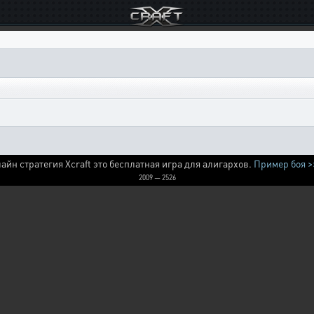
айн стратегия Xcraft это бесплатная игра для алигархов.
Пример боя >
2009 — 2526