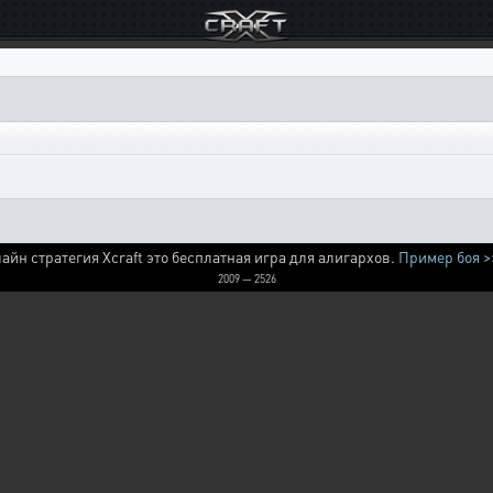
айн стратегия Xcraft это бесплатная игра для алигархов.
Пример боя >
2009 — 2526