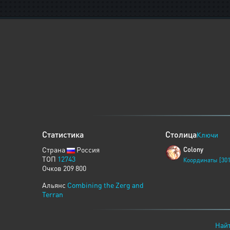
Статистика
Столица
Ключи
Страна
Россия
Colony
ТОП
12743
Координаты [301
Очков 209 800
Альянс
Combining the Zerg and
Terran
Найт