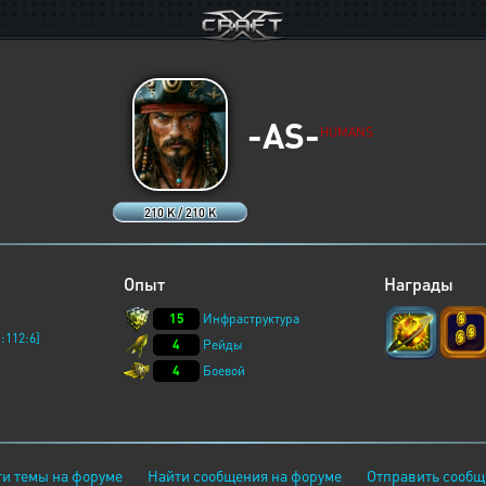
-AS-
HUMANS
210 K / 210 K
Опыт
Награды
15
Инфраструктура
:112:6]
4
Рейды
4
Боевой
и темы на форуме
Найти сообщения на форуме
Отправить сообщ