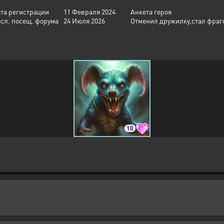
та регистрации
11 Февраля 2024
Анкета героя
сл. посещ. форума
24 Июля 2026
Отменил дружилку,стал фраг
10