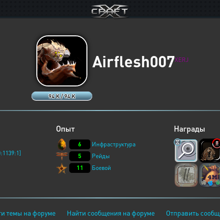
Airflesh007
XERJ
94 K / 94 K
Опыт
Награды
6
Инфраструктура
:1139:1]
5
Рейды
11
Боевой
и темы на форуме
Найти сообщения на форуме
Отправить сообщ