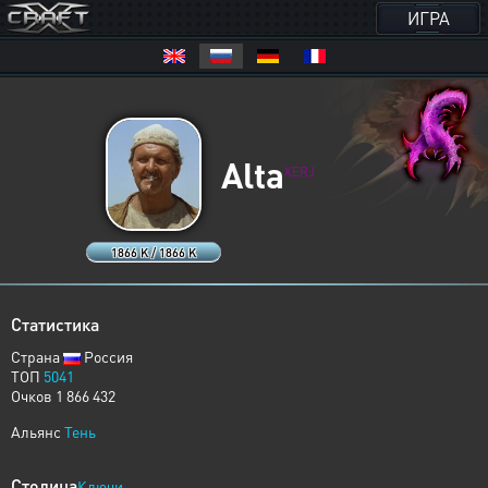
ИГРА
Alta
XERJ
1866 K / 1866 K
Статистика
Страна
Россия
ТОП
5041
Очков 1 866 432
Альянс
Тень
Столица
Ключи