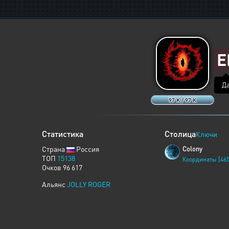
E
Да
97 K / 97 K
Статистика
Столица
Ключи
Страна
Россия
Colony
ТОП
15138
Координаты [465
Очков 96 617
Альянс
JOLLY ROGER