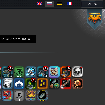
ИГРА
дие наше беспощадно...
2
2
2