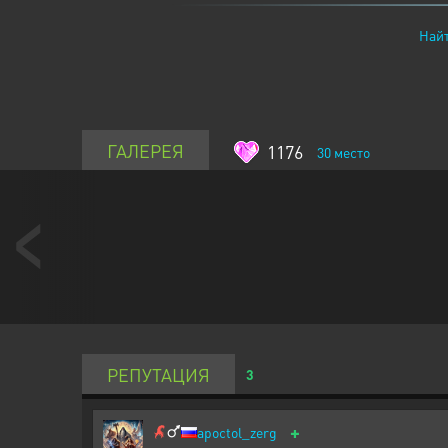
Найт
ГАЛЕРЕЯ
1176
30
место
РЕПУТАЦИЯ
3
+
apoctol_zerg