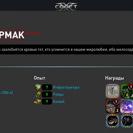
PMAK
HUMANS
 захлебнётся кровью тот, кто усомнится в нашем миролюбии, ибо милосер
Опыт
Награды
7
Инфраструктура
:1056:4]
5
Рейды
9
Боевой
3