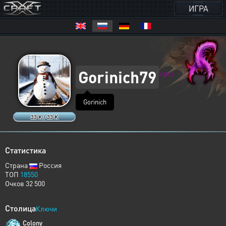
ИГРА
Gorinich79
XERJ
Gorinich
33 K / 33 K
Статистика
Страна
Россия
ТОП
18550
Очков 32 500
Столица
Ключи
Colony