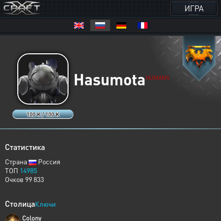
ИГРА
Hasumota
HUMANS
100 K / 100 K
Статистика
Страна
Россия
ТОП
14985
Очков 99 833
Столица
Ключи
Colony