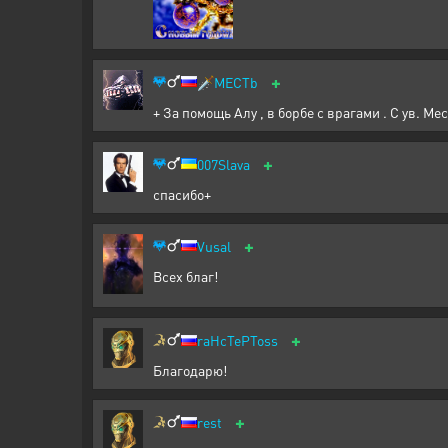
+
🗡️
MECTb
+ За помощь Алу , в борбе с врагами . С ув. Мес
+
007Slava
спасибо+
+
Vusal
Всех благ!
+
raHcTePToss
Благодарю!
+
rest