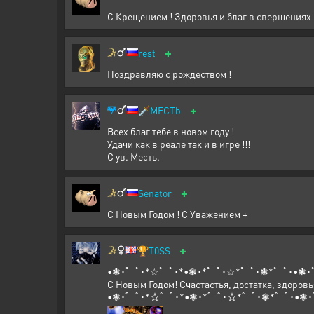
С Крещением ! Здоровья и благ в свершениях !
+
rest
Поздравляю с рождеством !
+
🗡️
MECTb
Всех благ тебе в новом году !
Удачи как в реале так и в игре !!!
С ув. Месть.
+
Senator
С Новым Годом ! С Уважением +
+
🏆
T0SS
•❃･゜ﾟ･*☆゜ﾟ･*•❃･*゜ﾟ･☆*゜ﾟ･❃*゜ﾟ･•❃･
С Новым Годом! Счастастья, достатка, здоровь
•❃･゜ﾟ･*☆゜ﾟ･*•❃･*゜ﾟ･☆*゜ﾟ･❃*゜ﾟ･•❃