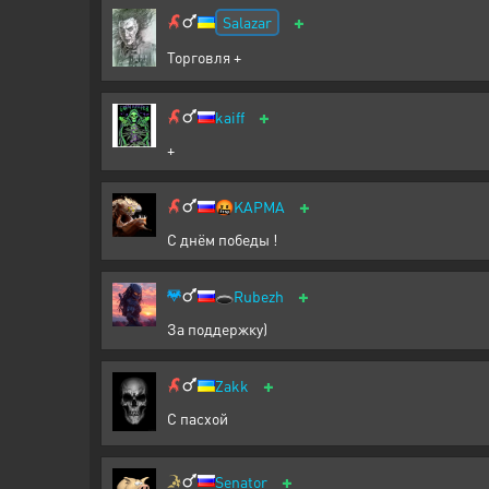
+
Salazar
Торговля +
+
kaiff
+
+
🤬
KAPMA
С днём победы !
+
🕳️
Rubezh
За поддержку)
+
Zakk
С пасхой
+
Senator