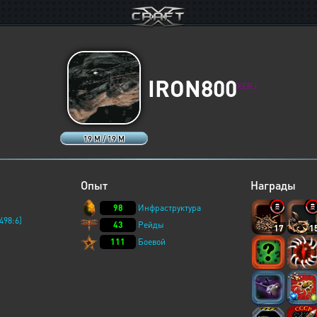
IRON800
XERJ
19 M / 19 M
Опыт
Награды
98
Инфраструктура
498:6]
43
Рейды
17
1
111
Боевой