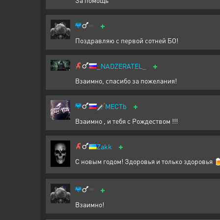
За помощь
+
Поздравляю с первой сотней БО!
+
_NADZERATEL_
Взаимно, спасибо за пожелания!
+
🗡️
MECTb
Взаимно , и тебя с Рождеством !!!
+
Zakk
С новым годом! Здоровья и только здоровья 
+
Взаимно!