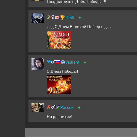
Поздравляю с Днём Победы !!!
+
🏆
T0SS
︵‿ С Днем Великой Победы! ‿︵
+
❄️
Valliant
С Днём Победы!
+
Parsek
На развитие!