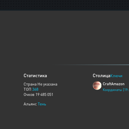
Статистика
Столица
Ключи
Страна Не указана
CraftAmazon
ТОП
368
Координаты [19:
Очков 19 485 051
Альянс
Тень