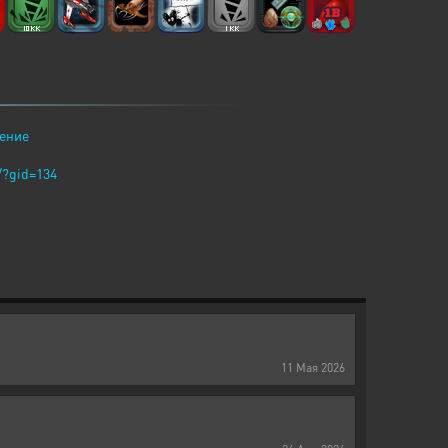
ение
s/?gid=134
11
Мая
2026