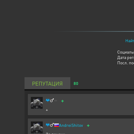
Найт
Социаль
Дата ре
Посл. по
РЕПУТАЦИЯ
80
+
+
+
AndreiShitov