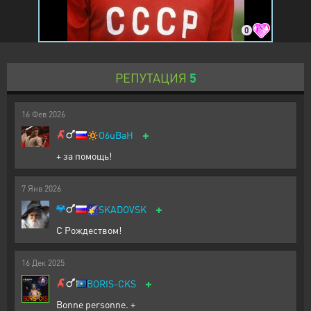
0
РЕПУТАЦИЯ
5
16
Фев
2026
+
🔅
O6uBaH
+ за помощь!
7
Янв
2026
+
🌠
SKADOVSK
С Рождеством!
16
Дек
2025
+
BORIS-CKS
Bonne personne. +