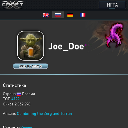
ИГРА
Joe_Doe
XERJ
2352 K / 2352 K
Статистика
Страна
Россия
ТОП
4199
Очков 2 352 298
Альянс
Combining the Zerg and Terran
Столица
Ключи