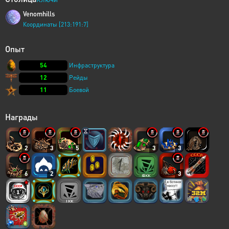
Venomhills
Координаты [213:191:7]
Опыт
54
Инфраструктура
12
Рейды
11
Боевой
Награды
2
3
5
3
3
6
2
3