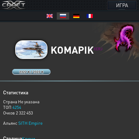
ИГРА
KOMAPIK
XERJ
2322 K / 2322 K
Статистика
Страна Не указана
ТОП
4254
Очков 2 322 453
Альянс
SITH Empire
Столица
Ключи