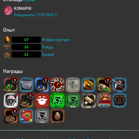
KOMAPIK
Координаты [1139:2543:1]
Опыт
47
Инфраструктура
20
Рейды
22
Боевой
Награды