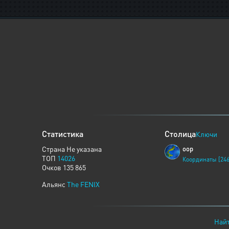
Статистика
Столица
Ключи
Страна Не указана
oop
ТОП
14026
Координаты [246
Очков 135 865
Альянс
The FENIX
Найт