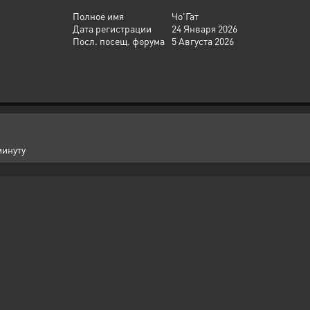
Полное имя
Чо'Гат
Дата регистрации
24 Января 2026
Посл. посещ. форума
5 Августа 2026
минуту