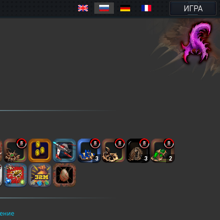
ИГРА
3
3
2
ение