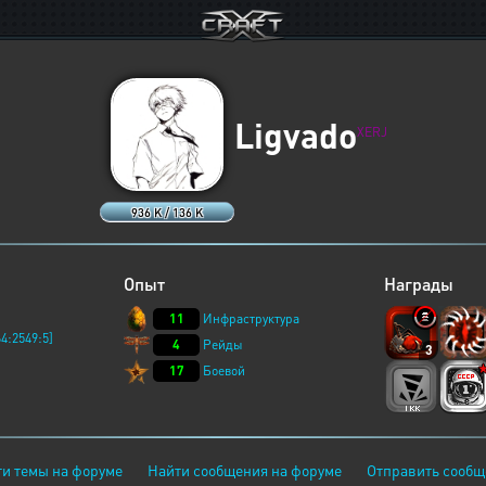
Ligvado
XERJ
936 K / 136 K
Опыт
Награды
11
Инфраструктура
4:2549:5]
4
Рейды
3
17
Боевой
и темы на форуме
Найти сообщения на форуме
Отправить сообщ