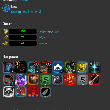
New
Координаты [17:189:4]
Опыт
158
Инфраструктура
76
Рейды
64
Боевой
Награды
2
5
3
7
2
2