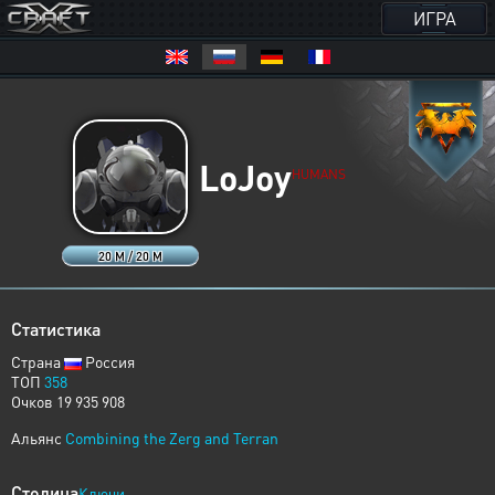
ИГРА
LoJoy
HUMANS
20 M / 20 M
Статистика
Страна
Россия
ТОП
358
Очков 19 935 908
Альянс
Combining the Zerg and Terran
Столица
Ключи