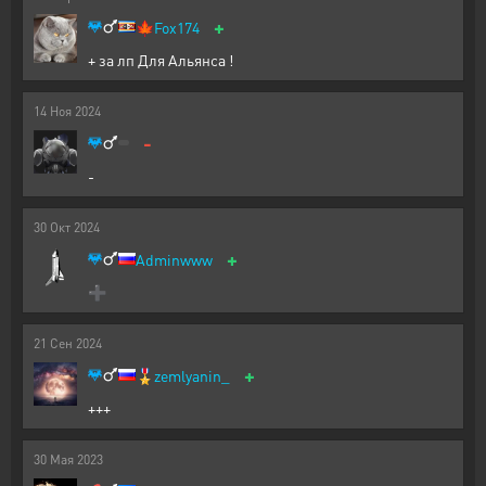
+
🍁
Fox174
+ за лп Для Альянса !
14
Ноя
2024
-
-
30
Окт
2024
+
Adminwww
➕
21
Сен
2024
+
🎖️
zemlyanin_
+++
30
Мая
2023