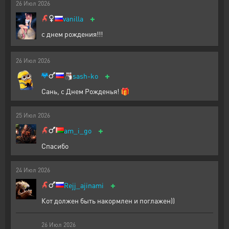
26
Июл
2026
+
vanilla
с днем рождения!!!
26
Июл
2026
+
🎳
sash-ko
Сань, с Днем Рожденья! 🎁
25
Июл
2026
+
am_i_go
Спасибо
24
Июл
2026
+
Rejj_ajinami
Кот должен быть накормлен и поглажен))
26
Июл
2026