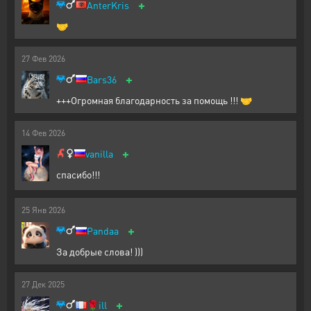
+
AnterKris
🤝
27
Фев
2026
+
Bars36
+++Огромная благодарность за помощь !!! 🤝
14
Фев
2026
+
vanilla
спасибо!!!
25
Янв
2026
+
Pandaa
За добрые слова! )))
27
Дек
2025
+
🌹
ill