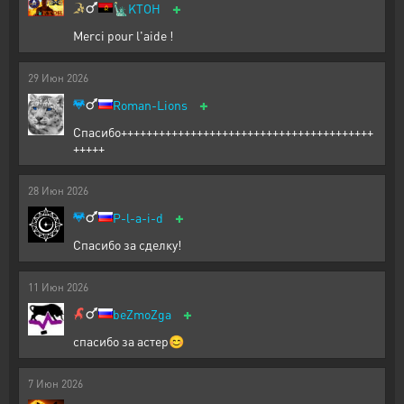
+
🗽
KTOH
Merci pour l'aide !
29
Июн
2026
+
Roman-Lions
Спасибо++++++++++++++++++++++++++++++++++++++++
+++++
28
Июн
2026
+
P-l-a-i-d
Спасибо за сделку!
11
Июн
2026
+
beZmoZga
спасибо за астер😊
7
Июн
2026