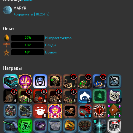
MARYK
Координаты [10:251:9]
Опыт
278
Инфраструктура
137
Рейды
401
Боевой
Награды
19
9
8
7
9
10
8
4
8
4
2
5
418