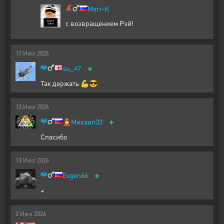
Mari-K
с возвращением Рэй!
17
Июл
2026
+
su_47
Так держать 💪😎
13
Июл
2026
+
👲
Михаил33
Спасибо
13
Июл
2026
+
Evgen66
+
2
Июл
2026