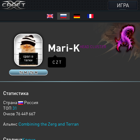
ИГРА
Mari-K
HEAD CLUSTER
C Z T
76 M / 76 M
Статистика
Страна
Россия
ТОП
31
Очков 76 449 667
Альянс
Combining the Zerg and Terran
Столица
Ключи