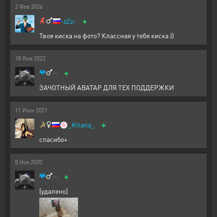
2
Фев
2026
+
-zZz-
Твоя киска на фото? Классная у тебя киска ))
18
Янв
2022
+
ЗАЧОТНЫЙ АВАТАР ДЛЯ ТЕХ ПОДДЕРЖКИ
11
Июн
2021
+
🍥
_Kitana_
спасибо+
8
Ноя
2020
+
[удалено]