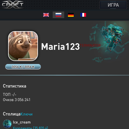
ИГРА
Maria123
TERMINATOR
3056 K / 3056 K
Статистика
ТОП -/-
Очков 3 056 241
Столица
Ключи
Ice_cream
Координаты [35:835:4]