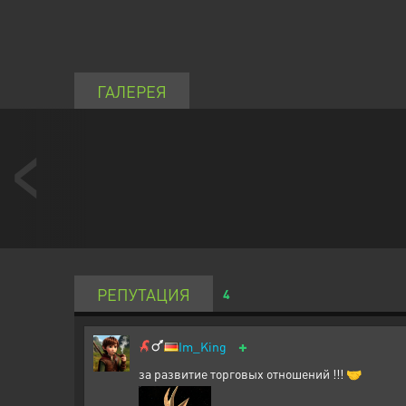
ГАЛЕРЕЯ
РЕПУТАЦИЯ
4
+
Im_King
за развитие торговых отношений !!! 🤝