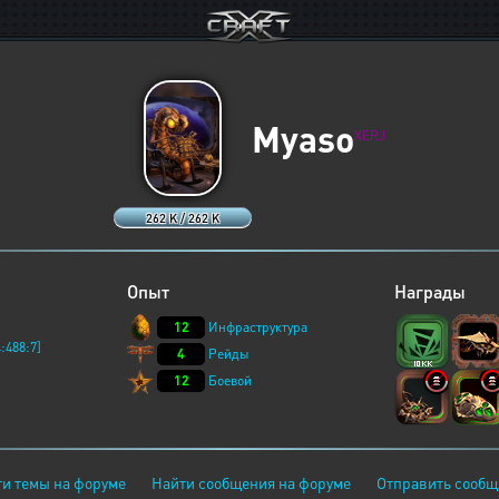
Myaso
XERJ
262 K / 262 K
Опыт
Награды
12
Инфраструктура
:488:7]
4
Рейды
12
Боевой
и темы на форуме
Найти сообщения на форуме
Отправить сообщ