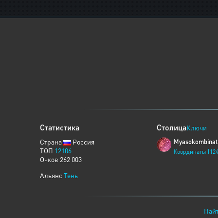
Статистика
Столица
Ключи
Страна
Россия
Myasokombinat
ТОП
12106
Координаты [124
Очков 262 003
Альянс
Тень
Найт