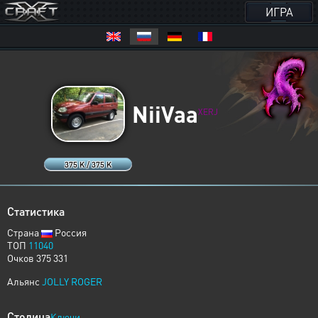
ИГРА
NiiVaa
XERJ
375 K / 375 K
Статистика
Страна
Россия
ТОП
11040
Очков 375 331
Альянс
JOLLY ROGER
Столица
Ключи