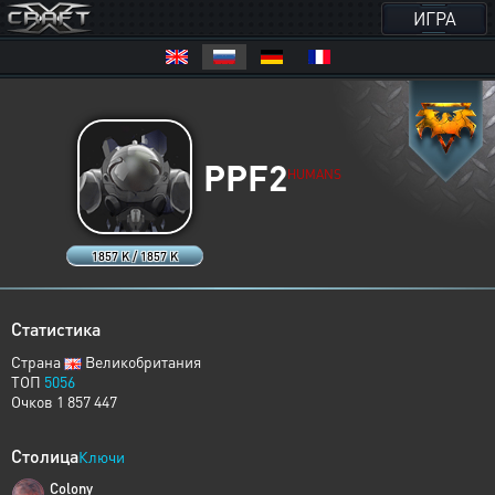
ИГРА
PPF2
HUMANS
1857 K / 1857 K
Статистика
Страна
Великобритания
ТОП
5056
Очков 1 857 447
Столица
Ключи
Colony