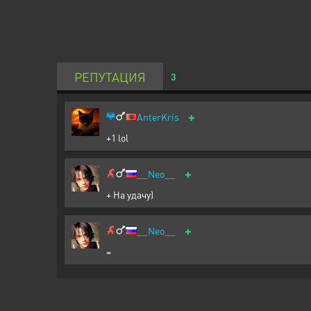
РЕПУТАЦИЯ
3
+
AnterKris
+1 lol
+
__Neo__
+ На удачу)
+
__Neo__
=