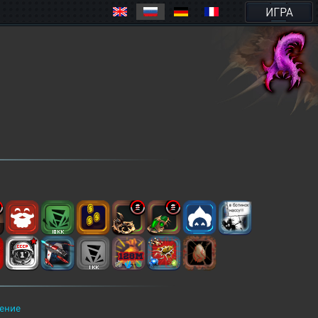
ИГРА
2
ение