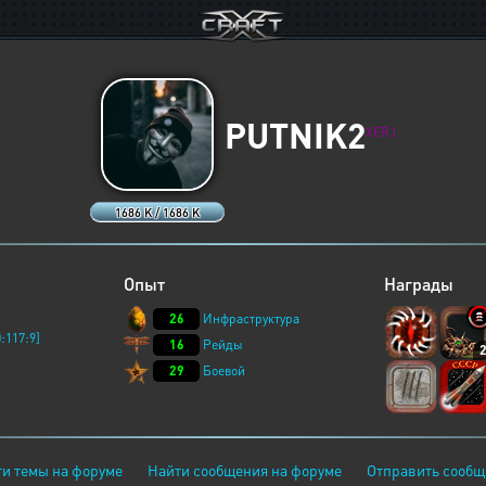
PUTNIK2
XERJ
1686 K / 1686 K
Опыт
Награды
26
Инфраструктура
:117:9]
16
Рейды
29
Боевой
и темы на форуме
Найти сообщения на форуме
Отправить сообщ