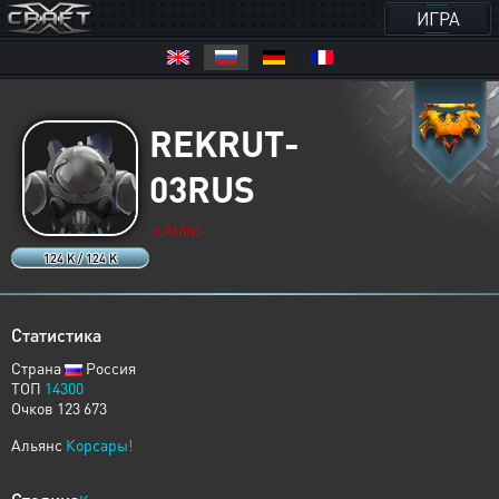
ИГРА
REKRUT-
03RUS
HUMANS
124 K / 124 K
Статистика
Страна
Россия
ТОП
14300
Очков 123 673
Альянс
Корсары!