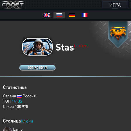
ИГРА
Stas
HUMANS
131 K / 131 K
Статистика
Страна
Россия
ТОП
14135
Очков 130 978
Столица
Ключи
Lamp