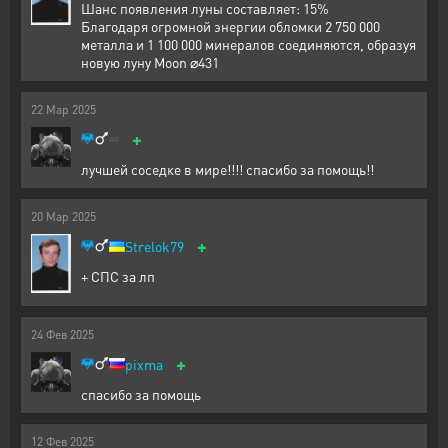
Шанс появления луны составляет: 15%
Благодаря огромной энергии обломки 2 750 000
металла и 1 100 000 минералов соединяются, образуя
новую луну Moon ⌀431
22
Мар
2025
+
лучшей соседке в мире!!!! спасибо за помощь!!
20
Мар
2025
+
Strelok79
+ СПС за лп
24
Фев
2025
+
pixma
спасибо за помощь
12
Фев
2025