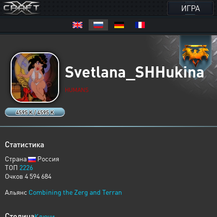
ИГРА
Svetlana_SHHukina
HUMANS
4595 K / 4595 K
Статистика
Страна
Россия
ТОП
2226
Очков 4 594 684
Альянс
Combining the Zerg and Terran
Столица
Ключи