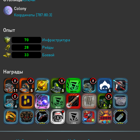
Colony
Координаты [787:80:3]
Опыт
70
Инфраструктура
28
Рейды
33
Боевой
Награды
11
5
5
4
6
2