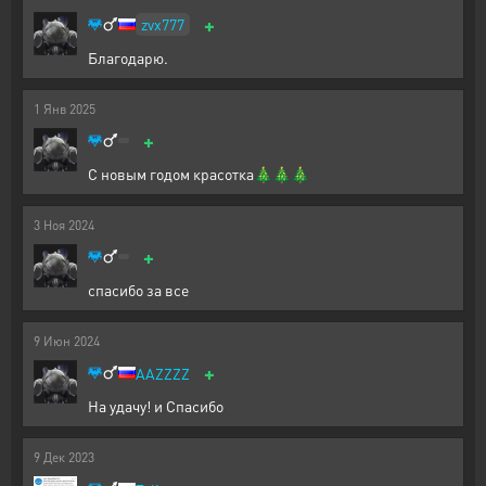
+
zvx777
Благодарю.
1
Янв
2025
+
С новым годом красотка🎄🎄🎄
3
Ноя
2024
+
спасибо за все
9
Июн
2024
+
AAZZZZ
На удачу! и Спасибо
9
Дек
2023