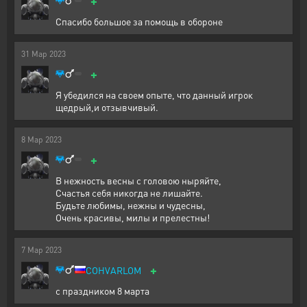
+
Спасибо большое за помощь в обороне
31
Мар
2023
+
Я убедился на своем опыте, что данный игрок
щедрый,и отзывчивый.
8
Мар
2023
+
В нежность весны с головою ныряйте,
Счастья себя никогда не лишайте.
Будьте любимы, нежны и чудесны,
Очень красивы, милы и прелестны!
7
Мар
2023
+
COHVARLOM
с праздником 8 марта