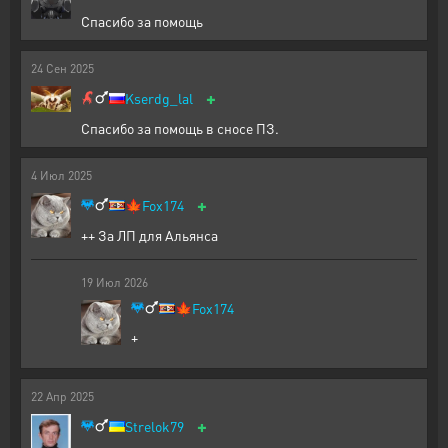
Спасибо за помощь
24
Сен
2025
+
Kserdg_lal
Спасибо за помощь в сносе ПЗ.
4
Июл
2025
+
🍁
Fox174
++ За ЛП для Альянса
19
Июл
2026
🍁
Fox174
+
22
Апр
2025
+
Strelok79