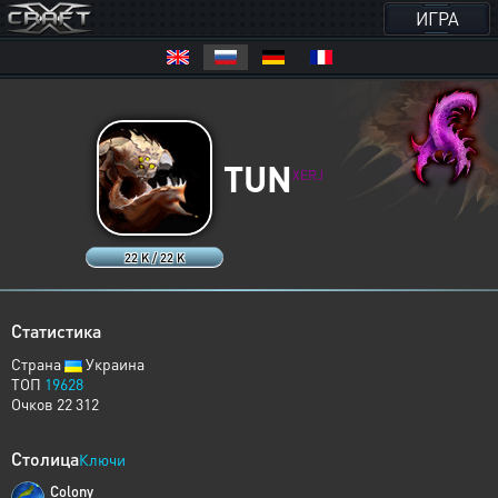
ИГРА
TUN
XERJ
22 K / 22 K
Статистика
Страна
Украина
ТОП
19628
Очков 22 312
Столица
Ключи
Colony