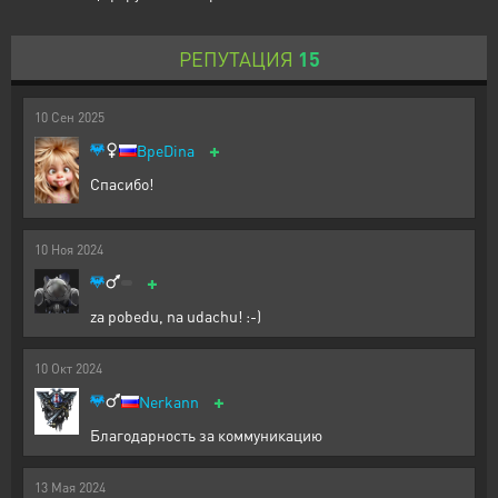
РЕПУТАЦИЯ
15
10
Сен
2025
+
BpeDina
Спасибо!
10
Ноя
2024
+
za pobedu, na udachu! :-)
10
Окт
2024
+
Nerkann
Благодарность за коммуникацию
13
Мая
2024