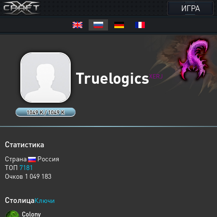
ИГРА
Truelogics
XERJ
1049 K / 1049 K
Статистика
Страна
Россия
ТОП
7181
Очков 1 049 183
Столица
Ключи
Colony