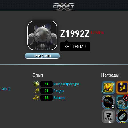
Z1992Z
HUMANS
BATTLESTAR
12 M / 12 M
Опыт
Награды
81
Инфраструктура
:780:3]
21
Рейды
63
Боевой
2