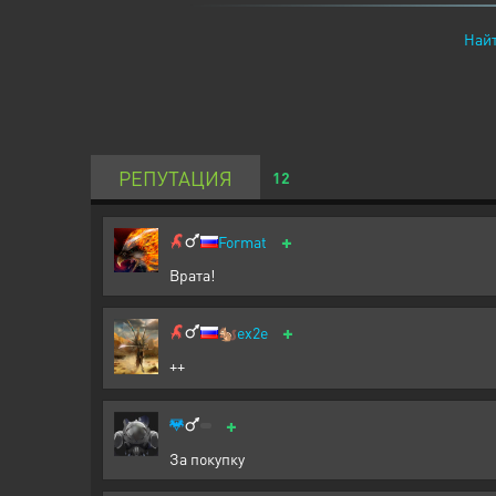
Найт
РЕПУТАЦИЯ
12
+
Format
Врата!
+
🐿️
ex2e
++
+
За покупку