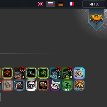
ИГРА
3
2
3