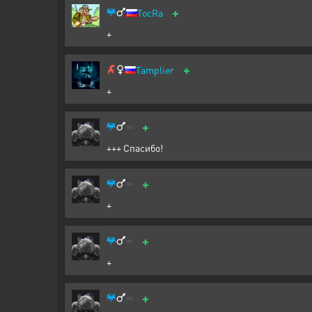
+
TocRa
+
+
Tamplier
+
+
+++ Спасибо!
+
+
+
+
+