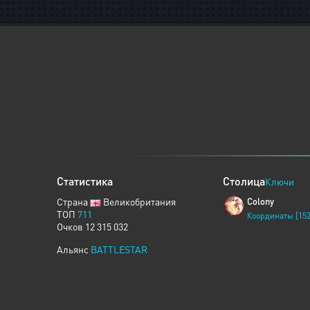
Статистика
Столица
Ключи
Страна
Великобритания
Colony
ТОП
711
Координаты [152
Очков 12 315 032
Альянс
BATTLESTAR