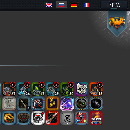
ИГРА
27
26
17
29
30
13
2