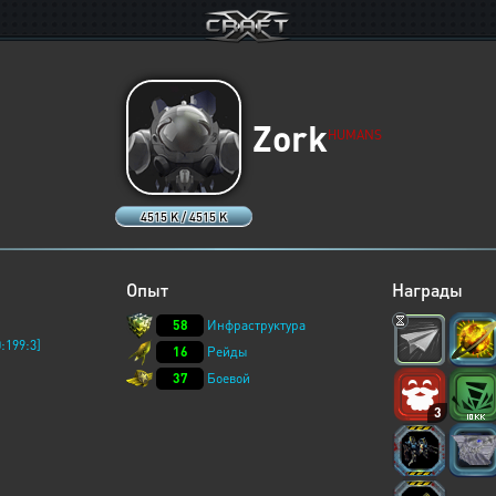
Zork
HUMANS
4515 K / 4515 K
Опыт
Награды
58
Инфраструктура
:199:3]
16
Рейды
37
Боевой
3