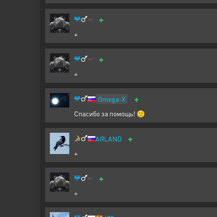
+
+
+
+
+
Omega-X
Спасибо за помощь! 🙂
+
ARLAND
+
+
+