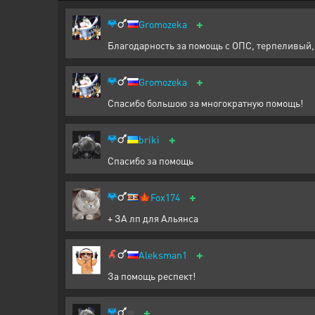
+
Gromozeka
Благодарность за помощь с ОПС, терпеливый,
+
Gromozeka
Спасибо большою за многократную помощь!
+
briki
Спасибо за помощь
+
🍁
Fox174
+ ЗА лп для Альянса
+
Aleksman1
За помощь респект!
+