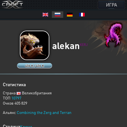
ИГРА
alekan
XERJ
406 K / 406 K
Статистика
Страна
Великобритания
ТОП
10797
Очков 405 829
Альянс
Combining the Zerg and Terran
Столица
Ключи