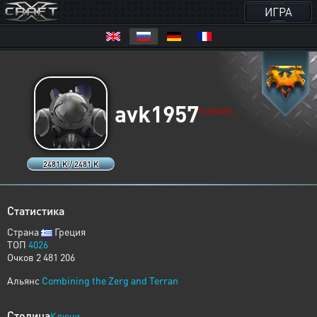
ИГРА
avk1957
HUMANS
2481 K / 2481 K
Статистика
Страна
Греция
ТОП
4026
Очков 2 481 206
Альянс
Combining the Zerg and Terran
Столица
Ключи