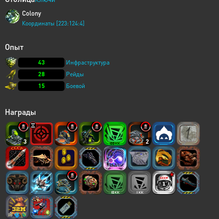
Colony
Координаты [223:124:4]
Опыт
43
Инфраструктура
28
Рейды
15
Боевой
Награды
3
2