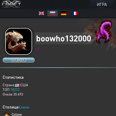
ИГРА
boowho132000
XERJ
36 K / 36 K
Статистика
Страна
США
ТОП
18272
Очков 35 693
Столица
Ключи
Colony