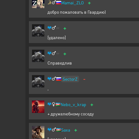
+
Mamai_ZLO
добро пожаловать в Гвардию)
+
[удалено]
+
Справедлив
-
SectorZ
,
+
Nebo_v_krap
+ дружелюбному соседу
+
Saxa