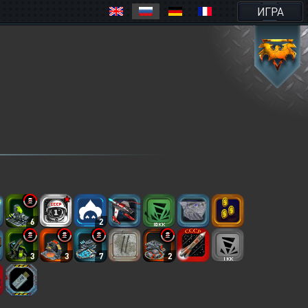
ИГРА
6
2
3
3
7
2