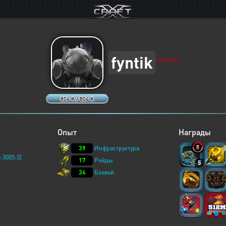
fyntik
HUMANS
804 K / 804 K
Опыт
Награды
39
Инфраструктура
:3005:3]
17
Рейды
5
34
Боевой