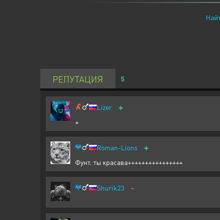
Найт
РЕПУТАЦИЯ
5
+
Lizer
+
+
Roman-Lions
Фунт. ты красава++++++++++++++++
-
Shurik23