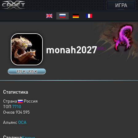
ИГРА
monah2027
XERJ
935 K / 935 K
Статистика
Страна
Россия
ТОП
7710
Очков 934 595
Альянс
OCA
Столица
Ключи