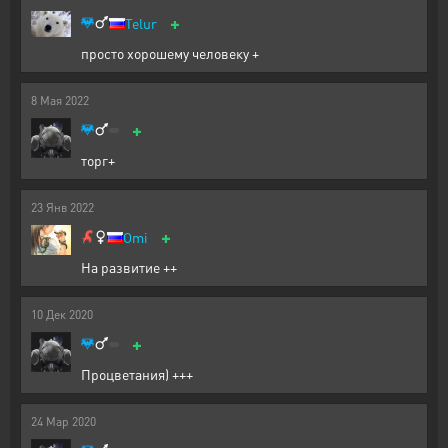
+
Telur
просто хорошему человеку +
8
Мая
2022
+
торг+
23
Янв
2022
+
Omi
На развитие ++
10
Дек
2020
+
Процветания) +++
24
Мар
2020