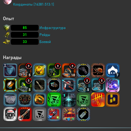
Координаты [16381:513:1]
Опыт
85
Инфраструктура
31
Рейды
33
Боевой
Награды
5
10
7
5
5