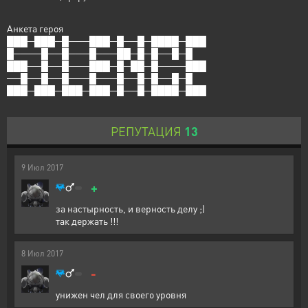
Анкета героя
███─███─█───███─█──█─████─███
█────█──█───█───██─█─█──█─█
███──█──█───███─█─██─█────███
──█──█──█───█───█──█─█──█─█
███─███─███─███─█──█─████─███
РЕПУТАЦИЯ
13
9
Июл
2017
+
за настырность, и верность делу ;)
так держать !!!
8
Июл
2017
-
унижен чел для своего уровня