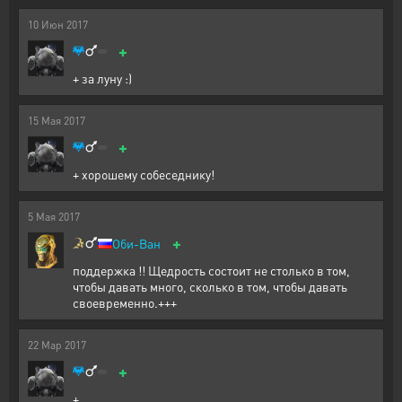
10
Июн
2017
+
+ за луну :)
15
Мая
2017
+
+ хорошему собеседнику!
5
Мая
2017
+
Оби-Ван
поддержка !! Щедрость состоит не столько в том,
чтобы давать много, сколько в том, чтобы давать
своевременно.+++
22
Мар
2017
+
+