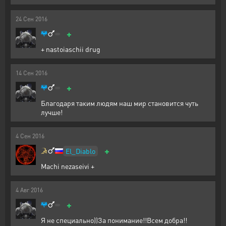
24
Сен
2016
+
+ nastoiaschii drug
14
Сен
2016
+
Благодаря таким людям наш мир становится чуть
лучше!
4
Сен
2016
+
El_Diablo
Machi nezaseivi +
4
Авг
2016
+
Я не специально))За понимание!!Всем добра!!