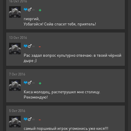
16
Окт
2016
+
гиоргий,
Узбагойся! Сейв спасет тебя, приятель!
13
Окт
2016
-
Рас задал вопрос культурно отвечаю: в твоей чёрной
дыре ;)
7
Окт
2016
+
Киса молодец, распетрушил мне столицу.
Рекомендую!
5
Окт
2016
-
самый поршивый игрок угомонись уже кися!!!