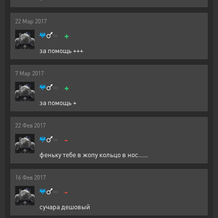
22
Мар
2017
+
за помощь +++
7
Мар
2017
+
за помощь +
22
Фев
2017
-
феньку тебе в жопу кольцо в нос.....
16
Фев
2017
-
сучара дешовый