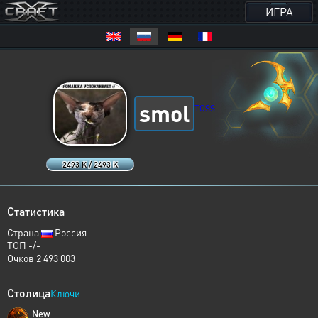
ИГРА
smol
TOSS
2493 K / 2493 K
Статистика
Страна
Россия
ТОП -/-
Очков 2 493 003
Столица
Ключи
New