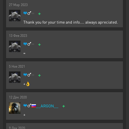
27
Мар
2023
+
Thank you for your time and info.... always apreciated.
13
Фев
2023
+
=
5
Ноя
2021
+
+👌
12
Дек
2020
+
__ARGON__
+
9
Дек
2020