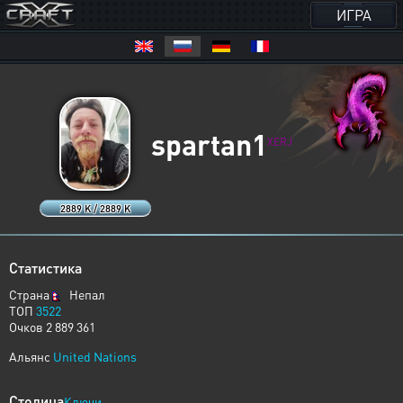
ИГРА
spartan1
XERJ
2889 K / 2889 K
Статистика
Страна
Непал
ТОП
3522
Очков 2 889 361
Альянс
United Nations
Столица
Ключи