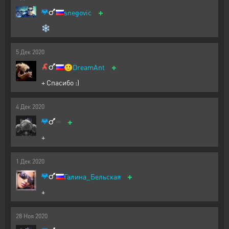
+
snegovic
❄
5
Дек
2020
+
🙂
DreamAnt
+ Спасибо :)
4
Дек
2020
+
+
1
Дек
2020
+
Галина_Бельская
+
28
Ноя
2020