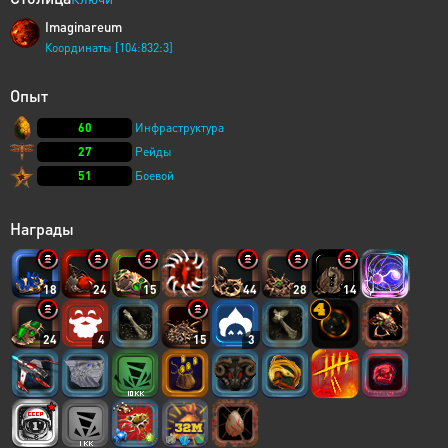
Imaginareum
Координаты [104:832:3]
Опыт
60
Инфраструктура
27
Рейды
51
Боевой
Награды
18
24
15
44
28
14
24
4
15
3