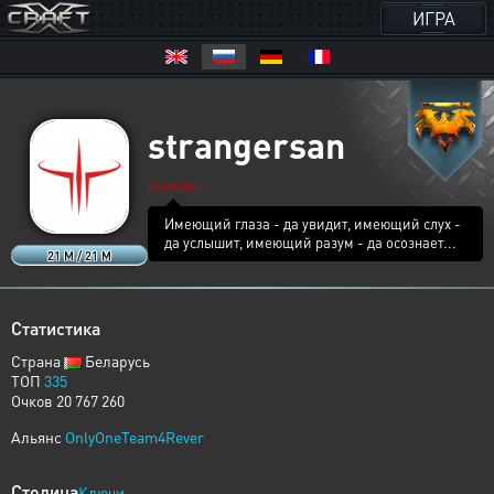
ИГРА
strangersan
HUMANS
Имеющий глаза - да увидит, имеющий слух -
да услышит, имеющий разум - да осознает...
21 M / 21 M
Статистика
Страна
Беларусь
ТОП
335
Очков 20 767 260
Альянс
OnlyOneTeam4Rever
Столица
Ключи