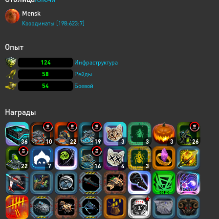
Mensk
Координаты [198:623:7]
Опыт
124
Инфраструктура
58
Рейды
54
Боевой
Награды
36
10
22
19
3
3
3
26
22
7
16
4
3