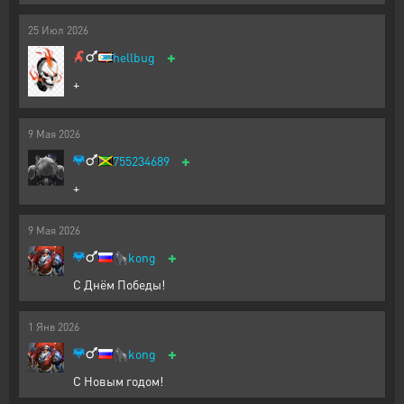
25
Июл
2026
+
hellbug
+
9
Мая
2026
+
755234689
+
9
Мая
2026
+
🦍
kong
С Днём Победы!
1
Янв
2026
+
🦍
kong
С Новым годом!