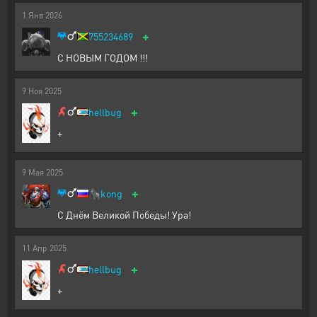
1
Янв
2026
+
755234689
С НОВЫМ ГОДОМ !!!
9
Ноя
2025
+
hellbug
+
9
Мая
2025
+
🦍
kong
С Днём Великой Победы! Ура!
11
Апр
2025
+
hellbug
+