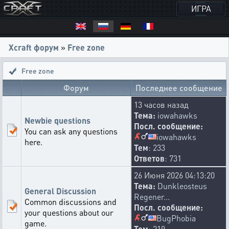
ИГРА
Xcraft форум
»
Free zone
Free zone
Форум
Последнее сообщение
13 часов назад
Тема:
iowahawks
Newbie questions
Посл. сообщение:
You can ask any questions
iowahawks
here.
Тем
: 233
Ответов
: 731
26 Июня 2026 04:13:20
Тема:
Dunkleosteus
General Discussion
Regener...
Common discussions and
Посл. сообщение:
your questions about our
BugPhobia
game.
Тем
: 219