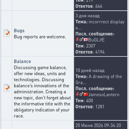
Ответов
: 664
3 дня назад
Тема:
incorrrect display
o...
Bugs
Посл. сообщение:
Bug reports are welcome.
BuGLifE
Тем
: 2307
Ответов
: 4194
Balance
Discussing game balance,
10 дней назад
offer new ideas, units and
Тема:
A drawing of the
technologies. Discussing
Gra...
balance’s innovations of the
Посл. сообщение:
administration. Creating a
JamesoLantern
new topic, don't forget about
Тем
: 400
the informative title with the
Ответов
: 1281
obligatory indication of your
race.
20 Июня 2026 09:34:20