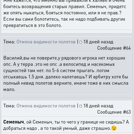
боитесь возвращения старых правил. Семеныч, придетс
же опять ныкаться, бояться постоянно, или я не прав.?
Если вы сами болотитесь, так не надо подбивать других
превратиться в это болото.
Тема:
Отмена видимости полетов
|
18 дней назад
Сообщение #64
Василий,вы не поверите,у рядового игрока нет хороших
опс. А у терра .это не опс .а велосипед и насекомых
сущностей там нет. по 5-6 систем прыгать .потом
отсыхаешь 1.5 дня. далеко налетаешь? И арбитру хотя бы
полный невид полетов верните, иначе тоже в них смысла
мало.
Тема:
Отмена видимости полетов
|
18 дней назад
Сообщение #63
Семеныч
, ой Семеныч, ты то чего у границе не сидишь? А
добраться надо , а то такой умный, даже страшно.😉