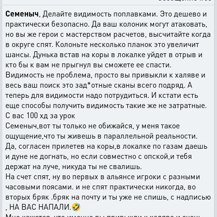
Семеныч
, Делайте видимость поплавками. Это дешево и
практически безопасно. Да ваш колоник могут атаковать,
но вы же герои с мастерством расчетов, высчитайте когда
в округе спят. Колоньте несколько планок это увеличит
шансы. Дунька встав на коры в локалке уйдет в отрыв и
кто бы к вам не прыгнул вы сможете ее спасти.
Видимость не проблема, просто вы привыкли к халяве и
весь ваш поиск это зад*отные сканы всего подряд. А
теперь для видимости надо потрудиться. И кстати есть
еще способы получить видимость такие же не затратные.
С вас 100 хд за урок
Семеныч,вот ты только не обижайся, у меня такое
ощущение,что ты живешь в параллельной реальности.
Да, согласен прилетев на коры,в локалке по газам даешь
и дуне не догнать, но если совместно с опской,и тебя
держат на луче, никуда ты не свалишь.
На счет спят, ну во первых в альянсе игроки с разными
часовыми поясами. и не спят практически никогда, во
вторых бряк .бряк на почту и ты уже не спишь, с надписью
, НА ВАС НАПАЛИ.🤣
Мне кажется, что именно вы привыкли к халяве и очень