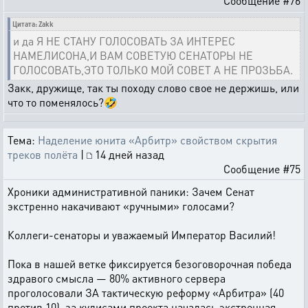
Сообщение #76
Цитата: Zakk
и да Я НЕ СТАНУ ГОЛОСОВАТЬ ЗА ИНТЕРЕС
НАМЕЛИСОНА,И ВАМ СОВЕТУЮ СЕНАТОРЫ НЕ
ГОЛОСОВАТЬ,ЭТО ТОЛЬКО МОЙ СОВЕТ А НЕ ПРОЗЬБА.
Закк, дружище, так ты походу слово свое не держишь, или
что то поменялось?🤣
Тема:
Наделение юнита «Арбитр» свойством скрытия
треков полёта
|
14 дней назад
Сообщение #75
Хроники административной паники: Зачем Сенат
экстренно накачивают «ручными» голосами?
Коллеги-сенаторы и уважаемый Император Василий!
Пока в нашей ветке фиксируется безоговорочная победа
здравого смысла — 80% активного сервера
проголосовали ЗА тактическую реформу «Арбитра» (40
против 10), за кулисами проекта началась экстренная