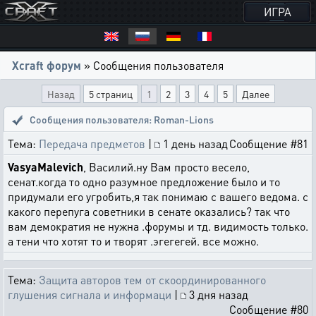
ИГРА
Xcraft форум
» Сообщения пользователя
Назад
5 страниц
1
2
3
4
5
Далее
Сообщения пользователя: Roman-Lions
Тема:
Передача предметов
|
1 день назад
Сообщение #81
VasyaMalevich
, Василий.ну Вам просто весело,
сенат.когда то одно разумное предложение было и то
придумали его угробить,я так понимаю с вашего ведома. с
какого перепуга советники в сенате оказались? так что
вам демократия не нужна .форумы и тд. видимость только.
а тени что хотят то и творят .эгегегей. все можно.
Тема:
Защита авторов тем от скоординированного
глушения сигнала и информаци
|
3 дня назад
Сообщение #80