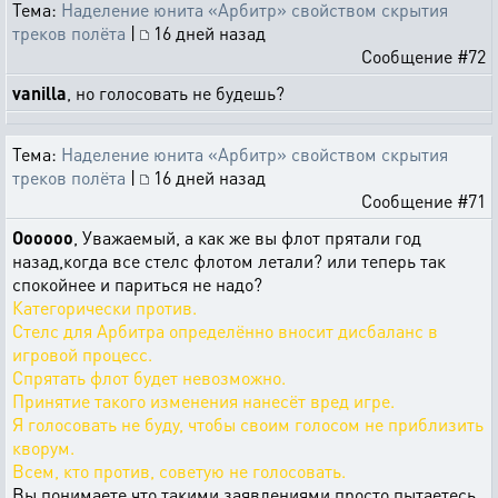
Тема:
Наделение юнита «Арбитр» свойством скрытия
треков полёта
|
16 дней назад
Сообщение #72
vanilla
, но голосовать не будешь?
Тема:
Наделение юнита «Арбитр» свойством скрытия
треков полёта
|
16 дней назад
Сообщение #71
Oooooo
, Уважаемый, а как же вы флот прятали год
назад,когда все стелс флотом летали? или теперь так
спокойнее и париться не надо?
Категорически против.
Стелс для Арбитра определённо вносит дисбаланс в
игровой процесс.
Спрятать флот будет невозможно.
Принятие такого изменения нанесёт вред игре.
Я голосовать не буду, чтобы своим голосом не приблизить
кворум.
Всем, кто против, советую не голосовать.
Вы понимаете,что такими заявлениями просто пытаетесь