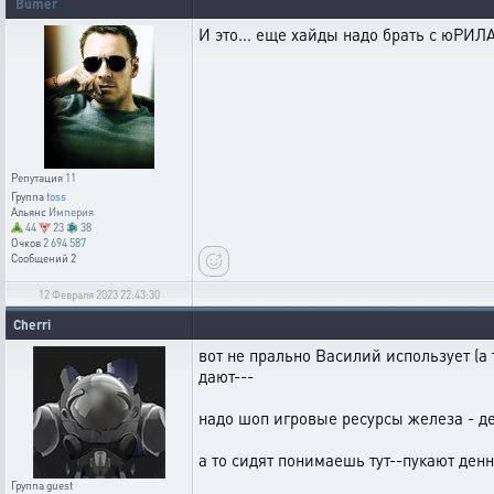
Bumer
И это... еще хайды надо брать с юРИЛАЗ
Репутация
11
Группа
toss
Альянс
Империя
44
23
38
Очков
2 694 587
Сообщений
2
12 Февраля 2023 22:43:30
Cherri
вот не прально Василий использует (а
дают---
надо шоп игровые ресурсы железа - д
а то сидят понимаешь тут--пукают ден
Группа
guest