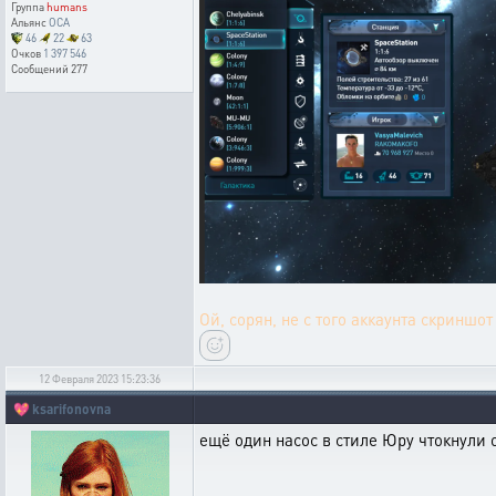
Группа
humans
Альянс
OCA
46
22
63
Очков
1 397 546
Сообщений
277
Ой, сорян, не с того аккаунта скриншот 
12 Февраля 2023 15:23:36
💖
ksarifonovna
ещё один насос в стиле Юру чтокнули о