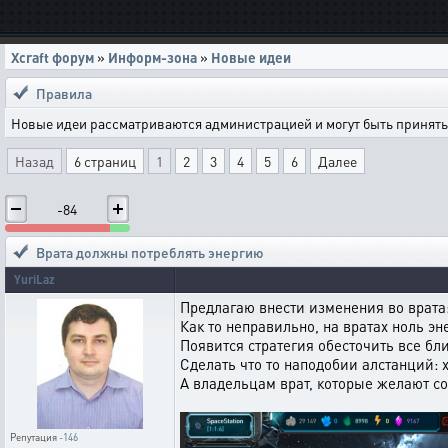
Xcraft форум
»
Информ-зона
»
Новые идеи
Правила
Новые идеи рассматриваются администрацией и могут быть приняты 
Назад
6 страниц
1
2
3
4
5
6
Далее
-84
Врата должны потреблять энергию
YuriLaz
Предлагаю внести изменения во врата
Как то неправильно, на вратах ноль эн
Появится стратегия обесточить все бл
Сделать что то наподобии алстанций:
А владельцам врат, которые желают со
Репутация
-146