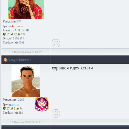
Репутация
274
Группа
humans
Альянс
BATTLESTAR
57
72
179
Очков
16 356 691
Сообщений
1562
12 Февраля 2023 15:53:19
🎨
VasyaMalevich
хорошая идея кстати
Репутация
-2440
Группа
relict
17
3
74
Сообщений
666
12 Февраля 2023 22:36:11