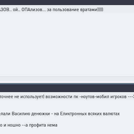
ОВ.. ой.. ОПАлизов... за пользование вратами)))))
 точнее не использует) возможности пк -ноутов-мобил игроков -
елали Василию денюжки - на Еликтронных всяких валютах
но и ношно --а профита нема