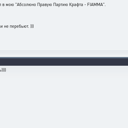
 в мою "Абсолюно Правую Партию Крафта - FIAMMA".
 не перебьют. )))
))))