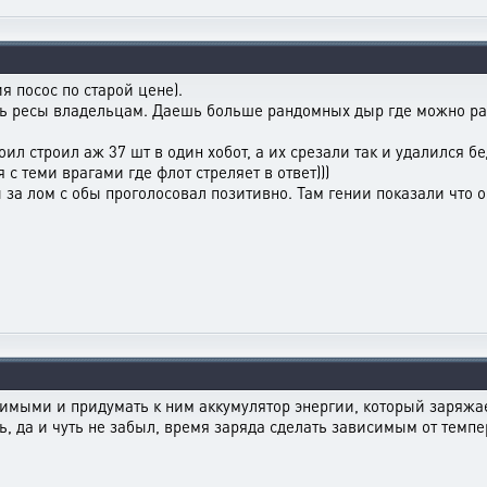
я посос по старой цене).
ть ресы владельцам. Даешь больше рандомных дыр где можно разв
ил строил аж 37 шт в один хобот, а их срезали так и удалился бе
 с теми врагами где флот стреляет в ответ)))
за лом с обы проголосовал позитивно. Там гении показали что он
имыми и придумать к ним аккумулятор энергии, который заряжа
ь, да и чуть не забыл, время заряда сделать зависимым от темпе