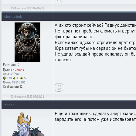
13 Февраля 2023 02:02:38
cheldobek
А их кто строит сейчас? Радиус действи
Нет врат нет проблем сломать и верну
флот разваливают.
Вспоминаю адского строителя врат стро
Юра катает губы на сервис он не бьется
Не удивлюсь дай права попалазу он бы 
голосов.
Репутация
3
Группа
humans
Альянс
Тень
178
38
44
Очков
18 810 106
Сообщений
52
13 Февраля 2023 02:04:36
Kashei
Еще и трамплины сделать энергозавис
зарядить его, а потом уже использоват