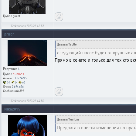
Группа
guest
12 Февраля 2023 23:42:57
prisch
Цитата: Trolle
следующий насос будет от крупных а
Прямо в сенате и только для тех кто в
Репутация
4
Группа
humans
Альянс
FURYANS
51
34
66
Очков
3 694 616
Сообщений
399
12 Февраля 2023 23:44:50
Nika2015
Цитата: YuriLaz
Предлагаю внести изменения во врат