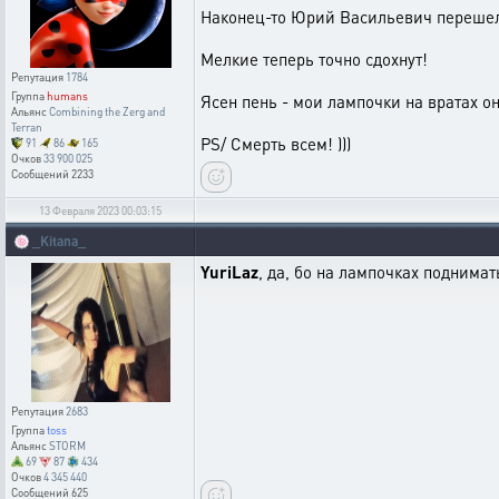
Наконец-то Юрий Васильевич перешел
Мелкие теперь точно сдохнут!
Репутация
1784
Группа
humans
Ясен пень - мои лампочки на вратах они
Альянс
Combining the Zerg and
Terran
PS/ Смерть всем! )))
91
86
165
Очков
33 900 025
Сообщений
2233
13 Февраля 2023 00:03:15
🍥
_Kitana_
YuriLaz
, да, бо на лампочках поднимать
Репутация
2683
Группа
toss
Альянс
STORM
69
87
434
Очков
4 345 440
Сообщений
625