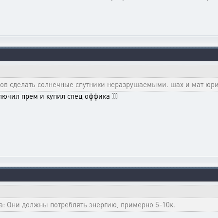
лов сделать солнечные спутники неразрушаемыми. шах и мат юр
ключил прем и купил спец оффика )))
а: Они должны потреблять энергию, примерно 5-10к.