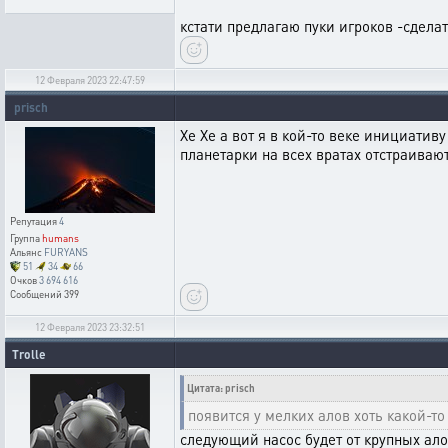
кстати предлагаю пуки игроков -сдела
12 Февраля 2023 22:47:59
prisch
Хе Хе а вот я в кой-то веке инициатив
планетарки на всех вратах отстраивают.
Репутация
4
Группа
humans
Альянс
FURYANS
51
34
66
Очков
3 694 616
Сообщений
399
12 Февраля 2023 23:32:51
Trolle
Цитата: prisch
появится у мелких алов хоть какой-то
следующий насос будет от крупных ал